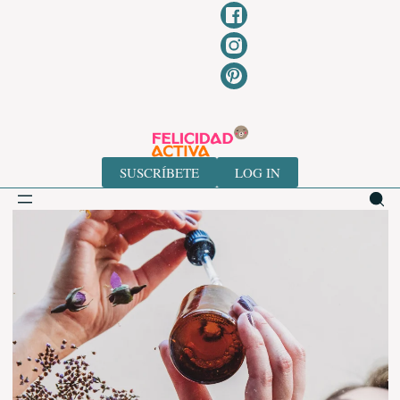
Ir
al
contenido
SUSCRÍBETE
LOG IN