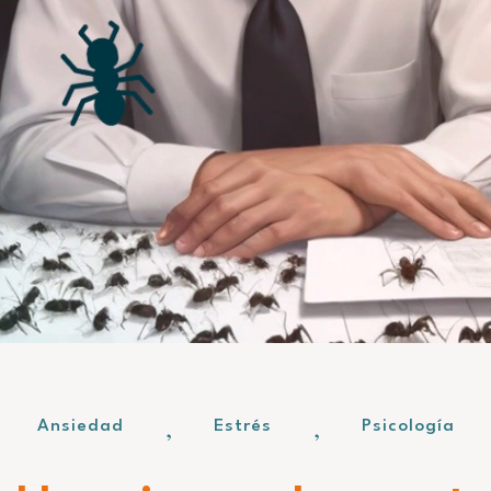
,
,
Ansiedad
Estrés
Psicología