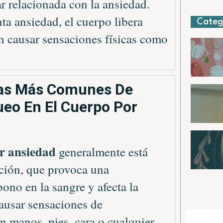
 relacionada con la ansiedad.
a ansiedad, el cuerpo libera
Categ
n causar sensaciones físicas como
sas Más Comunes De
eo En El Cuerpo Por
or ansiedad
generalmente está
ación, que provoca una
ono en la sangre y afecta la
ausar sensaciones de
 manos, pies, cara o cualquier