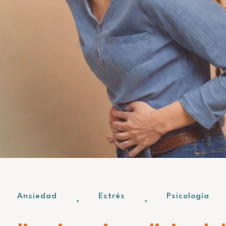
,
,
Ansiedad
Estrés
Psicología