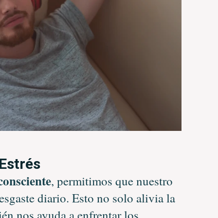
Estrés
consciente
, permitimos que nuestro
sgaste diario. Esto no solo alivia la
én nos ayuda a enfrentar los